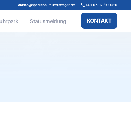
info@spedition-muehlberger.de
+49 07361/9100-0
KONTAKT
uhrpark
Statusmeldung