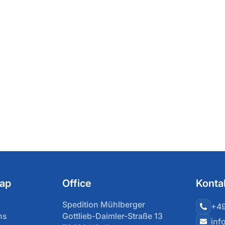
ap
Office
Konta
Spedition Mühlberger
+49
ns
Gottlieb-Daimler-Straße 13
inf