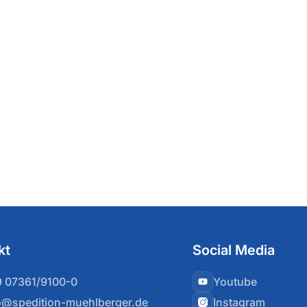
kt
Social Media
 07361/9100-0
Youtube
o@spedition-muehlberger.de
Instagram